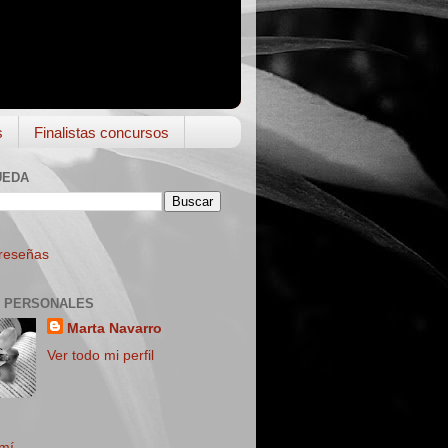
s
Finalistas concursos
UEDA
 reseñas
 PERSONALES
Marta Navarro
Ver todo mi perfil
mí