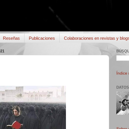
Reseñas
Publicaciones
Colaboraciones en revistas y blog
21
BÚSQ
Índice
DATOS
Sobre 