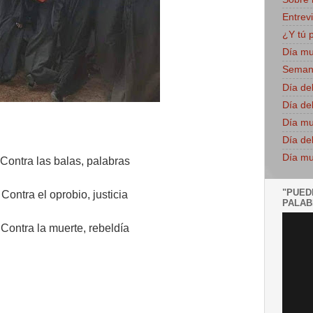
Entrevi
¿Y tú 
Día mu
Semana
Día del
Día del
Día mu
Día del
Día mu
Contra las balas, palabras
"PUED
Contra el oprobio, justicia
PALABR
Contra la muerte, rebeldía