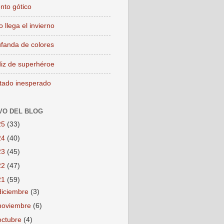
nto gótico
 llega el invierno
fanda de colores
iz de superhéroe
itado inesperado
VO DEL BLOG
25
(33)
24
(40)
23
(45)
22
(47)
21
(59)
diciembre
(3)
noviembre
(6)
octubre
(4)