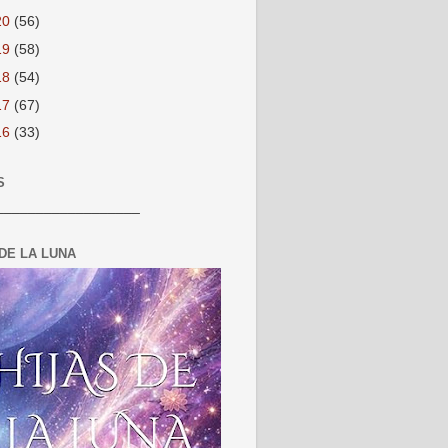
20
(56)
19
(58)
18
(54)
17
(67)
16
(33)
S
__________________
 DE LA LUNA