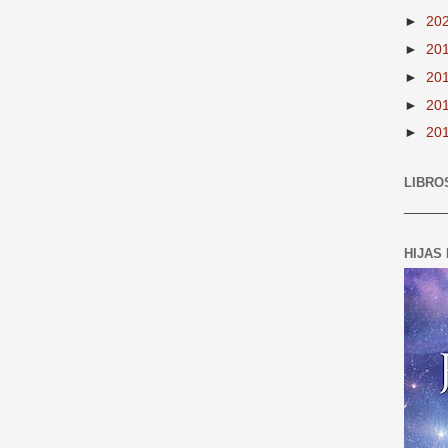
►
20
►
20
►
20
►
20
►
20
LIBRO
_____
HIJAS