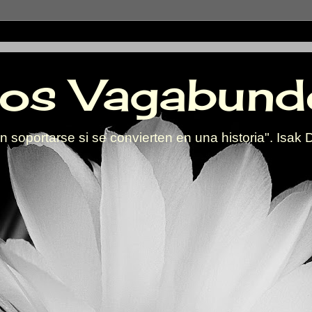
os Vagabund
 soportarse si se convierten en una historia". Isak 