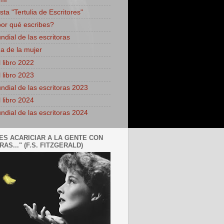
sta "Tertulia de Escritores"
por qué escribes?
ndial de las escritoras
 de la mujer
 libro 2022
 libro 2023
ndial de las escritoras 2023
 libro 2024
ndial de las escritoras 2024
ES ACARICIAR A LA GENTE CON
AS..." (F.S. FITZGERALD)