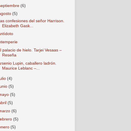
septiembre
(6)
agosto
(5)
as confesiones del señor Harrison.
Elizabeth Gask...
ntídoto
ntemperie
l palacio de hielo. Tarjei Vesaas –
Reseña
rsenio Lupin, caballero ladrón.
Maurice Leblanc –...
julio
(4)
junio
(5)
mayo
(5)
abril
(5)
marzo
(6)
febrero
(5)
enero
(5)