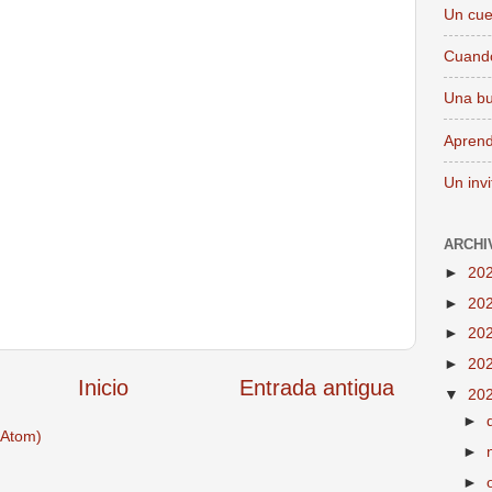
Un cue
Cuando
Una bu
Aprend
Un inv
ARCHI
►
20
►
20
►
20
►
20
Inicio
Entrada antigua
▼
20
►
(Atom)
►
►